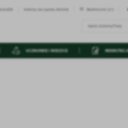
11°C
pnia 2026
Imieniny: Iza, Cyprian, Dominik
Bezchmurnie
UCZNIOWIE I RODZICE
REKRUTACJ