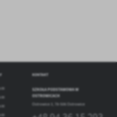
a
kom
Y
KONTAKT
z
5:00
SZKOŁA PODSTAWOWA W
ci
OSTROWICACH
5:00
Ostrowice 3, 78-506 Ostrowice
5:00
5:00